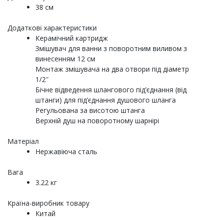
38 см
Додаткові характеристики
Керамічний картридж
Змішувач для ванни з поворотним виливом з
винесенням 12 см
Монтаж змішувача на два отвори під діаметр
1/2″
Бічне відведення шлангового під’єднання (від
штанги) для під’єднання душового шланга
Регульована за висотою штанга
Верхній душ на поворотному шарнірі
Матеріал
Нержавіюча сталь
Вага
3.22 кг
Країна-виробник товару
Китай