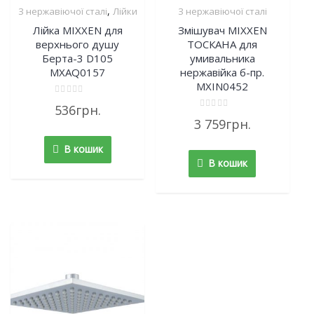
,
З нержавіючої сталі
Лійки
З нержавіючої сталі
Лійка MIXXEN для
Змішувач MIXXEN
верхнього душу
ТОСКАНА для
Берта-3 D105
умивальника
MXAQ0157
нержавійка б-пр.
MXIN0452
Rated
536
грн.
0
Rated
out
3 759
грн.
0
of
out
5
of
В кошик
5
В кошик