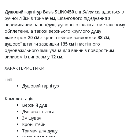
Душовий гарнітур
Basis SLIN0450
від
Silver
складається з
ручної лійки з тримачем, шлангового під’єднання з
перемикачем ванна/душ, душового шланга в металевому
обплетенні, а також верхнього круглого душу
діаметром
20 см
з кронштейном завдовжки
38 см
,
душової штанги заввишки
135 см
і настінного
одноважільного змішувача для ванни з поворотним
виливом із виносом у
12 см
.
ХАРАКТЕРИСТИКИ
Тип
Душовий гарнітур
Комплектація
Верхній душ
Душова штанга
Змішувач
Кронштейн
Тримач для душу