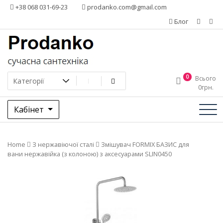
Додати
+38 068 031-69-23
prodanko.com@gmail.com
контент
Блог
0
Всього
0
грн.
Кабінет
Home
З нержавіючої сталі
Змішувач FORMIX БАЗИС для
вани нержавійка (з колоною) з аксесуарами SLIN0450