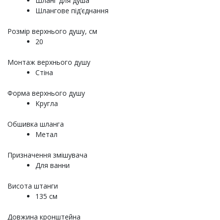
Шланг для душа
Шлангове під’єднання
Розмір верхнього душу, см
20
Монтаж верхнього душу
Стіна
Форма верхнього душу
Кругла
Обшивка шланга
Метал
Призначення змішувача
Для ванни
Висота штанги
135 см
Довжина кронштейна