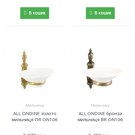
of
of
5
5
В кошик
В кошик
Мильниці
Мильниці
ALL ONDINE золото
ALL ONDINE бронза
мильниця OR ON106
мильниця BR ON106
Rated
Rated