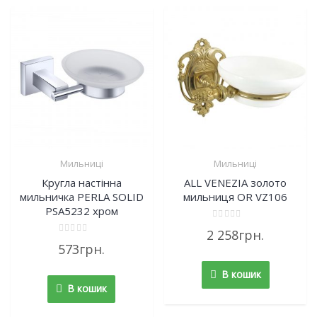
Мильниці
Мильниці
Кругла настінна
ALL VENEZIA золото
мильничка PERLA SOLID
мильниця OR VZ106
PSA5232 хром
Rated
2 258
грн.
0
Rated
out
573
грн.
0
of
out
5
of
В кошик
5
В кошик