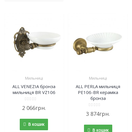
Мильниці
Мильниці
ALL VENEZIA бронза
ALL PERLA мильниця
мильниця BR VZ106
PE106-BR кераміка
бронза
Rated
2 066
грн.
0
Rated
out
3 874
грн.
0
of
out
5
of
В кошик
5
В кошик