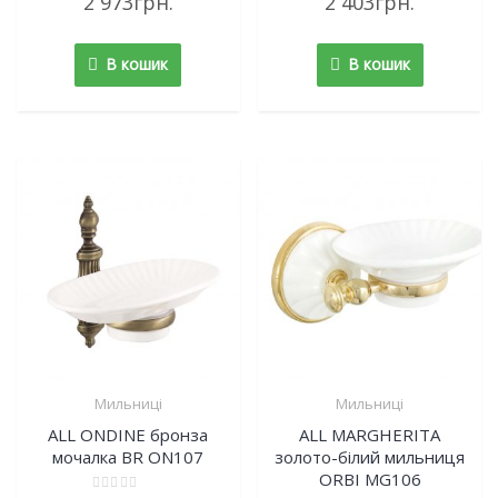
2 973
грн.
2 403
грн.
0
0
out
out
of
of
5
5
В кошик
В кошик
Мильниці
Мильниці
ALL ONDINE бронза
ALL MARGHERITA
мочалка BR ON107
золото-білий мильниця
ORBI MG106