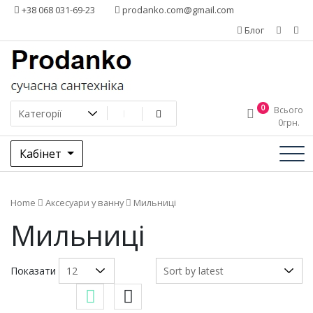
Додати
+38 068 031-69-23
prodanko.com@gmail.com
контент
Блог
0
Всього
0
грн.
Кабінет
Home
Аксесуари у ванну
Мильниці
Мильниці
Показати