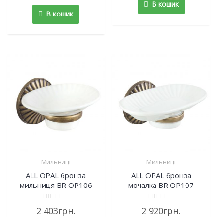
В кошик
5
В кошик
Мильниці
Мильниці
ALL OPAL бронза
ALL OPAL бронза
мильниця BR OP106
мочалка BR OP107
Rated
Rated
2 403
грн.
2 920
грн.
0
0
out
out