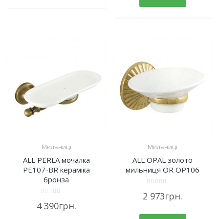
Мильниці
Мильниці
ALL PERLA мочалка
ALL OPAL золото
PE107-BR кераміка
мильниця OR OP106
бронза
Rated
2 973
грн.
0
Rated
out
4 390
грн.
0
of
out
5
of