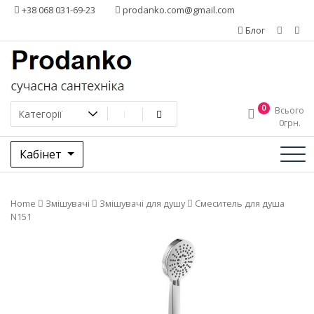
Додати
+38 068 031-69-23
prodanko.com@gmail.com
контент
Блог
0
Всього
0
грн.
Кабінет
Home
Змішувачі
Змішувачі для душу
Смеситель для душа
N151