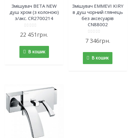
Змішувач BETA NEW
Змішувач EMMEVI KIRY
душ хром (з колоною)
в душ чорний глянець
з/акс. CR2700214
без аксесуарів
CN88002
Rated
22 451
грн.
0
Rated
out
7 346
грн.
0
of
out
5
of
В кошик
5
В кошик