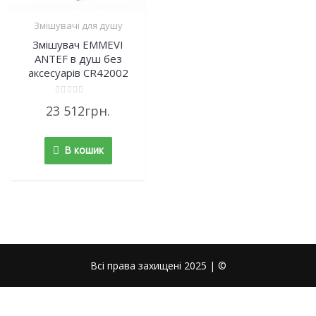
Змішувачі для душу
Змішувач EMMEVI
ANTEF в душ без
аксесуарів CR42002
Rated
23 512
грн.
0
out
of
5
В кошик
Всі права захищені 2025 | ©