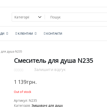
НДИ
КЛІЕНТАМ
КОНТАКТИ
 для душа N235
Смеситель для душа N235
Залишити відгук
1 139
грн.
Out of stock
Артикул:
N235
Категорія:
Змішувачі для душу