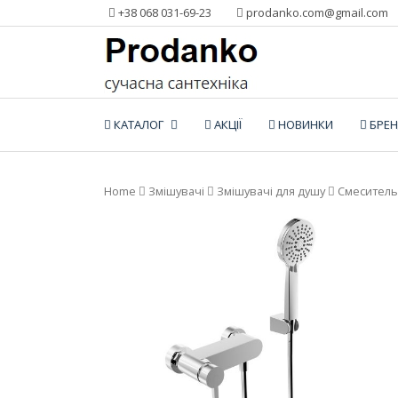
Додати
+38 068 031-69-23
prodanko.com@gmail.com
контент
КАТАЛОГ
АКЦІЇ
НОВИНКИ
БРЕ
Home
Змішувачі
Змішувачі для душу
Смеситель