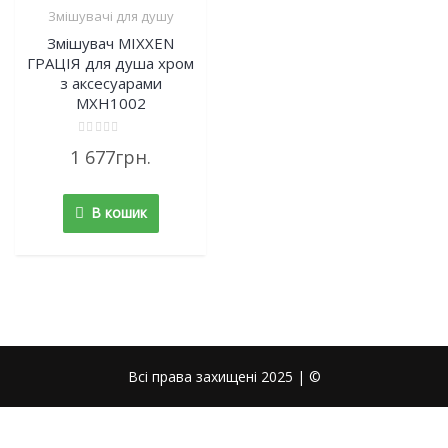
Змішувачі для душу
Змішувач MIXXEN
ГРАЦІЯ для душа хром
з аксесуарами
MXН1002
Rated
1 677
грн.
0
out
of
5
В кошик
Всі права захищені 2025 | ©