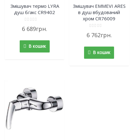
Змішувач термо LYRA
Змішувач EMMEVI ARES
душ б/акс CR9402
в душ вбудований
хром CR76009
Rated
6 689
грн.
0
Rated
out
6 762
грн.
0
of
out
5
of
В кошик
5
В кошик