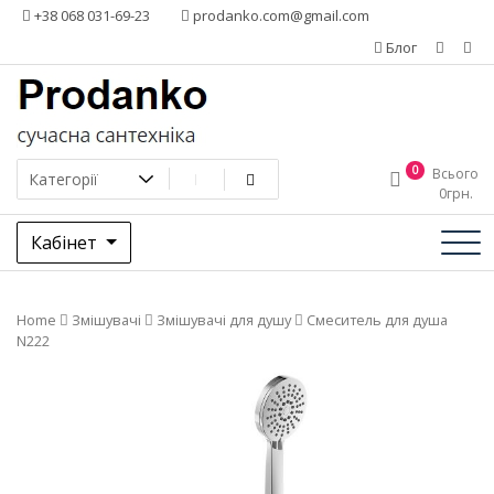
Додати
+38 068 031-69-23
prodanko.com@gmail.com
контент
Блог
0
Всього
0
грн.
Кабінет
Home
Змішувачі
Змішувачі для душу
Смеситель для душа
N222