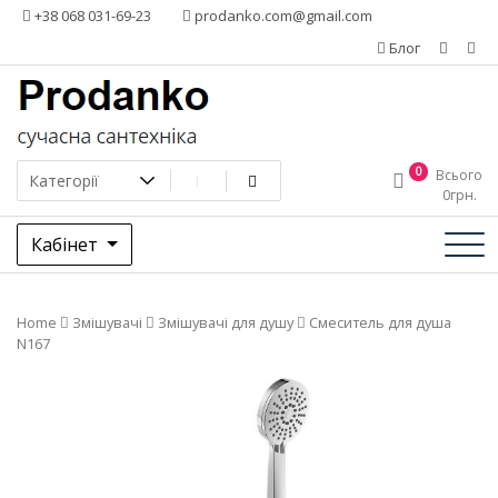
Додати
+38 068 031-69-23
prodanko.com@gmail.com
контент
Блог
0
Всього
0
грн.
Кабінет
Home
Змішувачі
Змішувачі для душу
Смеситель для душа
N167