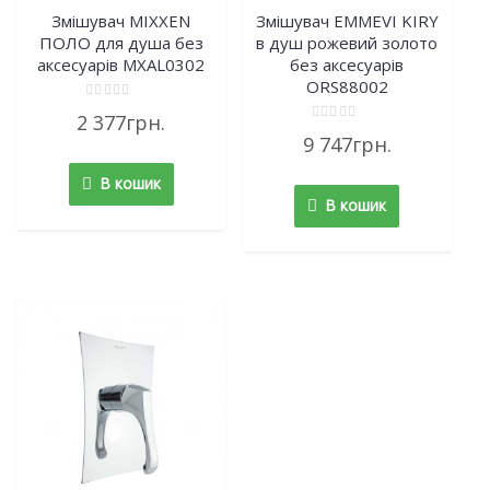
Змішувач MIXXEN
Змішувач EMMEVI KIRY
ПОЛО для душа без
в душ рожевий золото
аксесуарів MXAL0302
без аксесуарів
ORS88002
Rated
2 377
грн.
0
Rated
out
9 747
грн.
0
of
out
5
of
В кошик
5
В кошик