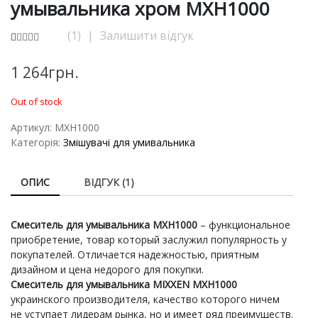
умывальника хром MXН1000
(
1
)
|
Залишити відгук
Rated
1
5.00
out of 5
1 264
грн.
based on
customer
rating
Out of stock
Артикул:
MXH1000
Категорія:
Змішувачі для умивальника
ОПИС
ВІДГУК (1)
Смеситель для умывальника MXH1000
– функциональное
приобретение, товар который заслужил популярность у
покупателей. Отличается надежностью, приятным
дизайном и цена недорого для покупки.
Смеситель для умывальника MIXXEN MXH1000
украинского производителя, качество которого ничем
не уступает лидерам рынка, но и имеет ряд преимуществ.