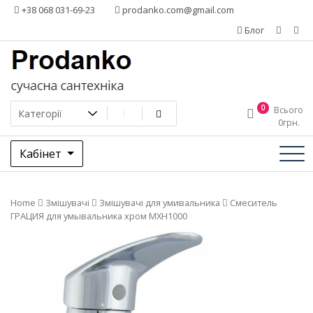
Додати
+38 068 031-69-23
prodanko.com@gmail.com
контент
Блог
0
Всього
0
грн.
Кабінет
Home
Змішувачі
Змішувачі для умивальника
Смеситель
ГРАЦИЯ для умывальника хром MXН1000