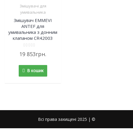
Змішувачі для
умивальника
Змішувач EMMEVI
ANTEF для
умивальника з донним
клапаном CR42003
Rated
19 853
грн.
0
out
of
5
В кошик
Всі права захищені 2025 | ©