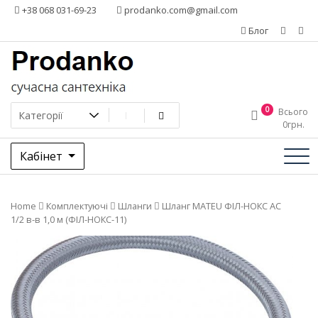
Додати
+38 068 031-69-23
prodanko.com@gmail.com
контент
Блог
0
Всього
0
грн.
Кабінет
Home
Комплектуючі
Шланги
Шланг MATEU ФІЛ-НОКС AC
1/2 в-в 1,0 м (ФІЛ-НОКС-11)