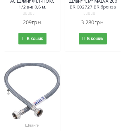
AC Шланг ФІЛ-НОКС
Шланг “EM” MALVA 200
1/2 в-в 0,8 м.
BR C02727 BR бронза
Rated
Rated
209
грн.
3 280
грн.
0
0
out
out
of
of
5
5
В кошик
В кошик
Шланги