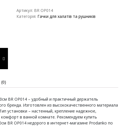
бронза
штанга
Артикул:
BR OP014
одинарна
Категорія:
Гачки для халатів та рушників
30см
BR
OP014
кількість
(0)
0см BR OP014 – удобный и практичный держатель
ого бренда. Изготовлен из высококачественного материала
Тип установки – настенный, крепление надежное,
 комфорт в ванной комнате. Рекомендуем купить
см BR OP014 недорого в интернет-магазине Prodanko по