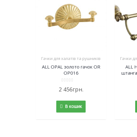
Гачки для халатів та рушників
Гачки дл
ALL OPAL золото гачок OR
ALL 
OP016
штанга
Rated
2 456
грн.
0
out
of
5
В кошик