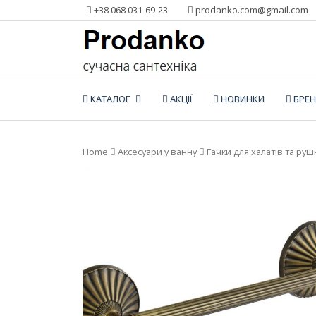
Додати
+38 068 031-69-23
prodanko.com@gmail.com
контент
КАТАЛОГ
АКЦІЇ
НОВИНКИ
БРЕ
Home
Аксесуари у ванну
Гачки для халатів та руш