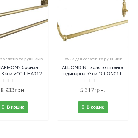
я халатів та рушників
Гачки для халатів та рушників
HARMONY бронза
ALL ONDINE золото штанга
 34см VCOT HA012
одинарна 53см OR ON011
Rated
Rated
8 933
грн.
5 317
грн.
0
0
out
out
of
of
5
5
В кошик
В кошик