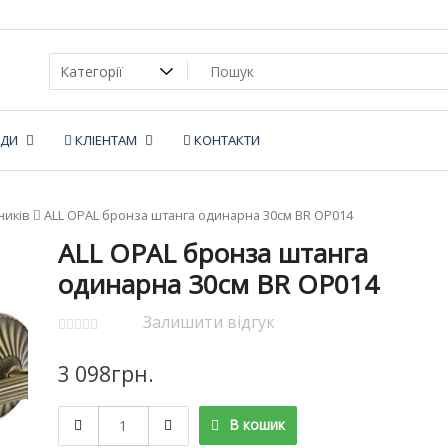
НДИ
КЛІЕНТАМ
КОНТАКТИ
ників
ALL OPAL бронза штанга одинарна 30см BR OP014
ALL OPAL бронза штанга
одинарна 30см BR OP014
Залишити відгук
3 098
грн.
ALL
В кошик
OPAL