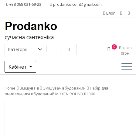
Додати
+38 068 031-69-23
prodanko.com@gmail.com
контент
Блог
0
Всього
0
грн.
Кабінет
Home
Змішувачі
Змішувач вбудований
Набір для
вмивальника вбудований MIXXEN ROUND R1300