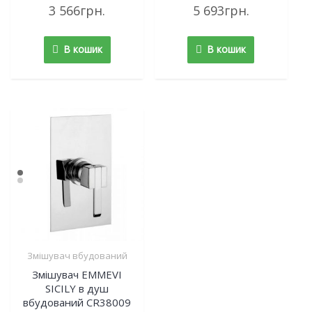
Rated
Rated
3 566
грн.
5 693
грн.
0
0
out
out
of
of
5
5
В кошик
В кошик
Змішувач вбудований
Змішувач EMMEVI
SICILY в душ
вбудований CR38009