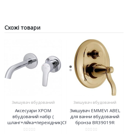
Схожі товари
Змішувач вбудований
Змішувач вбудований
Аксесуари ХРОМ
Змішувач EMMEVI ABEL
вбудований набір (
для ванни вбудований
шланг+лійка+перехідник)CR154
бронза BR39019R