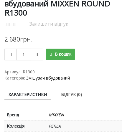
вбудований MIXXEN ROUND
R1300
Залишити відгук
2 680
грн.
Набір
В кошик
для
вмивальника
вбудований
Артикул:
R1300
MIXXEN
Категорія:
Змішувач вбудований
ROUND
R1300
ХАРАКТЕРИСТИКИ
ВІДГУК (0)
кількість
Бренд
MIXXEN
Колекція
PERLA