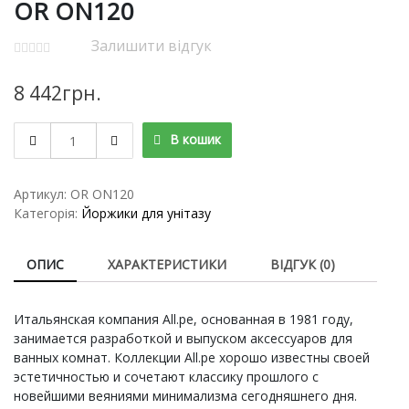
OR ON120
Залишити відгук
8 442
грн.
ALL
В кошик
ONDINE
золото
йоршик
Артикул:
OR ON120
OR
Категорія:
Йоржики для унітазу
ON120
кількість
ОПИС
ХАРАКТЕРИСТИКИ
ВІДГУК (0)
Итальянская компания All.pe, основанная в 1981 году,
занимается разработкой и выпуском аксессуаров для
ванных комнат. Коллекции All.pe хорошо известны своей
эстетичностью и сочетают классику прошлого с
новейшими веяниями минимализма сегодняшнего дня.