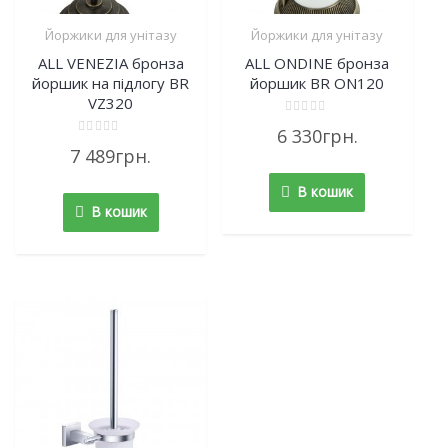
Йоржики для унітазу
Йоржики для унітазу
ALL VENEZIA бронза
ALL ONDINE бронза
йоршик на підлогу BR
йоршик BR ON120
VZ320
Rated
6 330
грн.
0
Rated
out
7 489
грн.
0
of
out
5
of
В кошик
5
В кошик