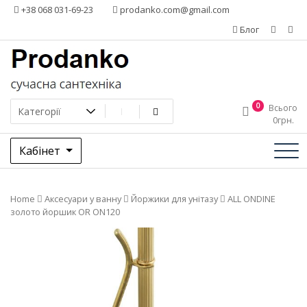
Додати
+38 068 031-69-23
prodanko.com@gmail.com
контент
Блог
0
Всього
0
грн.
Кабінет
Home
Аксесуари у ванну
Йоржики для унітазу
ALL ONDINE
золото йоршик OR ON120