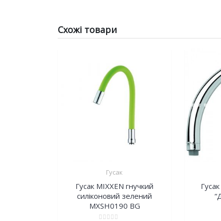
Схожі товари
Гусак
Гусак MIXXEN гнучкий
Гусак
силіконовий зелений
“
MXSH0190 BG