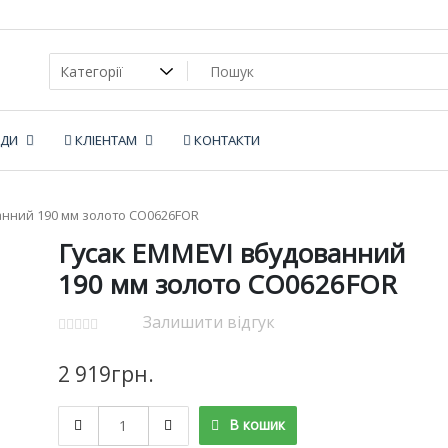
НДИ
КЛІЕНТАМ
КОНТАКТИ
анний 190 мм золото CO0626FOR
Гусак EMMEVI вбудованний
190 мм золото CO0626FOR
Залишити відгук
2 919
грн.
Гусак
В кошик
EMMEVI