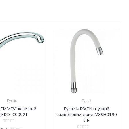
Гусак
Гусак
 EMMEVI конічний
Гусак MIXXEN гнучкий
ДЕКО” C00921
силіконовий сірий MXSH0190
GR
Rated