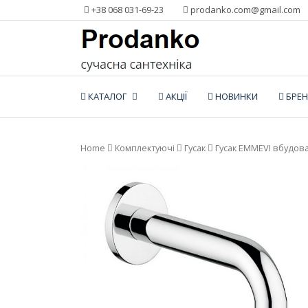
Додати
+38 068 031-69-23
prodanko.com@gmail.com
контент
КАТАЛОГ
АКЦІЇ
НОВИНКИ
БРЕ
Home
Комплектуючі
Гусак
Гусак EMMEVI вбудов