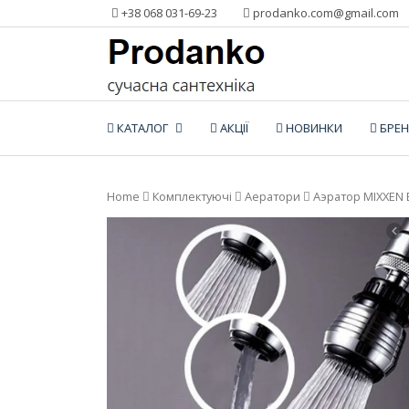
Додати
+38 068 031-69-23
prodanko.com@gmail.com
контент
КАТАЛОГ
АКЦІЇ
НОВИНКИ
БРЕ
Home
Комплектуючі
Аератори
Аэратор MIXXEN 