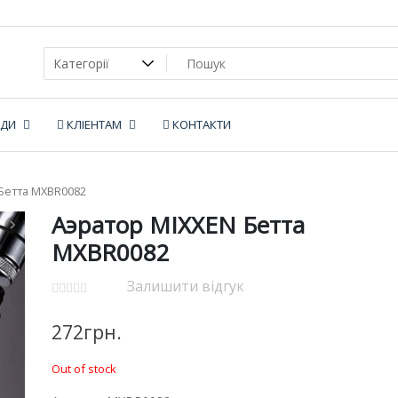
НДИ
КЛІЕНТАМ
КОНТАКТИ
Бетта MXBR0082
Аэратор MIXXEN Бетта
MXBR0082
Залишити відгук
272
грн.
Out of stock