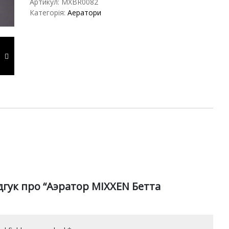
Артикул:
MXBR0082
Категорія:
Аератори
дгук про “Аэратор MIXXEN Бетта