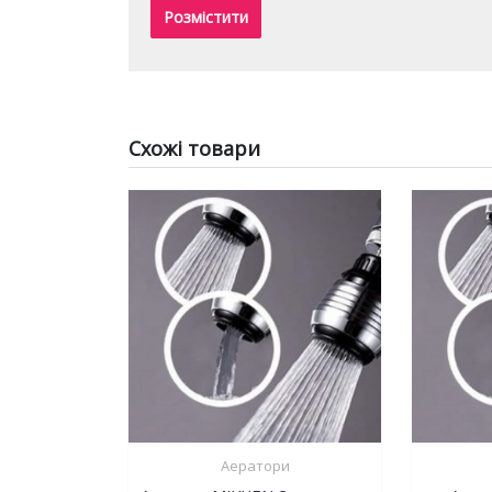
Схожі товари
Аератори