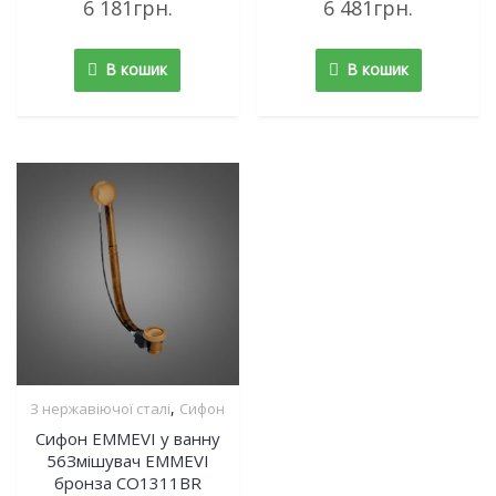
6 181
грн.
6 481
грн.
0
0
out
out
of
of
5
5
В кошик
В кошик
,
З нержавіючої сталі
Сифон
Сифон EMMEVI у ванну
56Змішувач EMMEVI
бронза CO1311BR