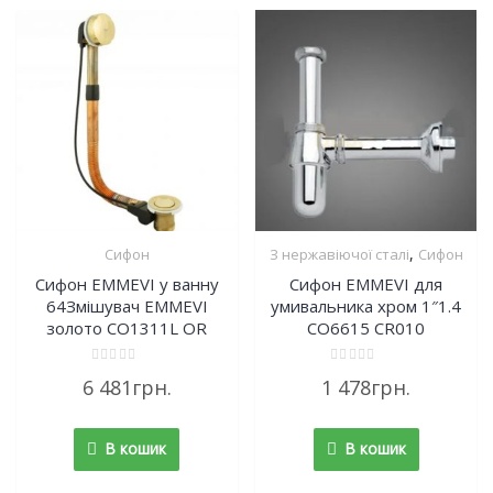
,
Сифон
З нержавіючої сталі
Сифон
Сифон EMMEVI у ванну
Сифон EMMEVI для
64Змішувач EMMEVI
умивальника хром 1″1.4
золото CO1311L OR
CO6615 CR010
Rated
Rated
6 481
грн.
1 478
грн.
0
0
out
out
of
of
5
5
В кошик
В кошик