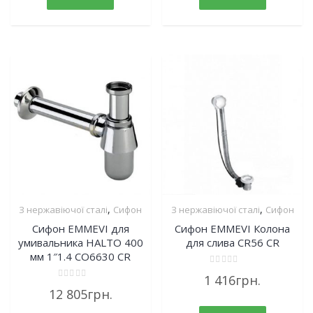
,
,
З нержавіючої сталі
Сифон
З нержавіючої сталі
Сифон
Сифон EMMEVI для
Сифон EMMEVI Колона
умивальника HALTO 400
для слива CR56 CR
мм 1″1.4 CO6630 CR
Rated
1 416
грн.
0
Rated
out
12 805
грн.
0
of
out
5
of