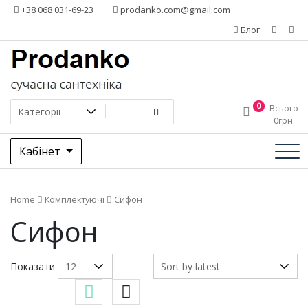
Додати
+38 068 031-69-23
prodanko.com@gmail.com
контент
Блог
0
Всього
0
грн.
Кабінет
Home
Комплектуючі
Сифон
Сифон
Показати