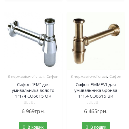
,
,
З нержавіючої сталі
Сифон
З нержавіючої сталі
Сифон
Сифон “EM” для
Сифон EMMEVI для
умивальника золото
умивальника бронза
1″1/4 CO6615 OR
1″1.4 CO6615 BR
Rated
Rated
6 969
грн.
6 465
грн.
0
0
out
out
of
of
5
5
В кошик
В кошик