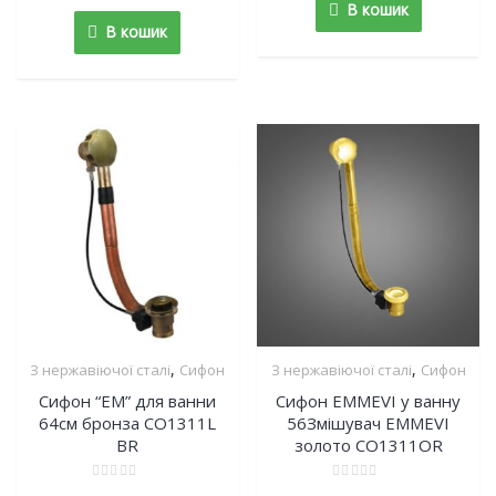
В кошик
5
В кошик
,
,
З нержавіючої сталі
Сифон
З нержавіючої сталі
Сифон
Сифон “EM” для ванни
Сифон EMMEVI у ванну
64см бронза CO1311L
56Змішувач EMMEVI
BR
золото CO1311OR
Rated
Rated